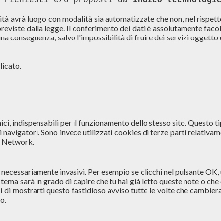
 richiesti e/o proposti da 
Indico technologi
lità avrà luogo con modalità sia automatizzate che non, nel rispetto
previste dalla legge. Il conferimento dei dati è assolutamente facol
na conseguenza, salvo l'impossibilità di fruire dei servizi oggetto 
licato.
nici, indispensabili per il funzionamento dello stesso sito. Questo ti
 navigatori. Sono invece utilizzati cookies di terze parti relativam
al Network.
n necessariamente invasivi. Per esempio se clicchi nel pulsante OK, 
istema sarà in grado di capire che tu hai già letto queste note o che 
 di mostrarti questo fastidioso avviso tutte le volte che cambierai
to.