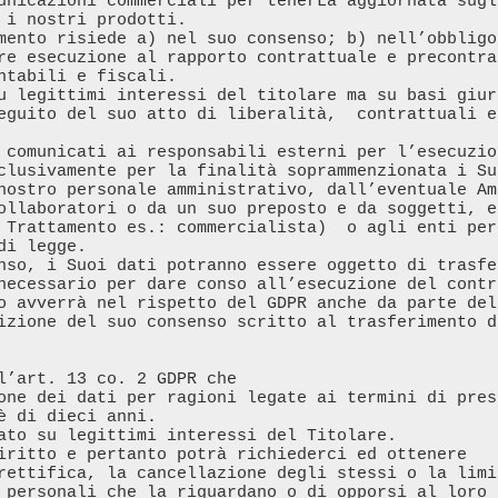
unicazioni commerciali per tenerLa aggiornata sugl
 i nostri prodotti. 

mento risiede a) nel suo consenso; b) nell’obbligo 
re esecuzione al rapporto contrattuale e precontra
ntabili e fiscali.

u legittimi interessi del titolare ma su basi giur
eguito del suo atto di liberalità,  contrattuali e 
 comunicati ai responsabili esterni per l’esecuzio
clusivamente per la finalità soprammenzionata i Su
nostro personale amministrativo, dall’eventuale Am
ollaboratori o da un suo preposto e da soggetti, e
 Trattamento es.: commercialista)  o agli enti per 
i legge.

nso, i Suoi dati potranno essere oggetto di trasfe
necessario per dare conso all’esecuzione del contr
o avverrà nel rispetto del GDPR anche da parte del
izione del suo consenso scritto al trasferimento d
l’art. 13 co. 2 GDPR che 

 di dieci anni.

rettifica, la cancellazione degli stessi o la limi
 personali che la riguardano o di opporsi al loro 