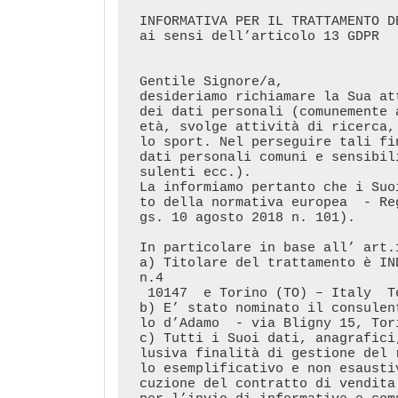
INFORMATIVA PER IL TRATTAMENTO D
ai sensi dell’articolo 13 GDPR

Gentile Signore/a, 

desideriamo richiamare la Sua at
dei dati personali (comunemente 
età, svolge attività di ricerca,
lo sport. Nel perseguire tali fi
dati personali comuni e sensibil
sulenti ecc.). 

La informiamo pertanto che i Suo
to della normativa europea  - Re
gs. 10 agosto 2018 n. 101).

In particolare in base all’ art.
a) Titolare del trattamento è IN
n.4 

 10147  e Torino (TO) – Italy  Tel.: +393663209717  e-mail: info@indicotech.com;

b) E’ stato nominato il consulen
lo d’Adamo  - via Bligny 15, Tor
c) Tutti i Suoi dati, anagrafici
lusiva finalità di gestione del 
lo esemplificativo e non esausti
cuzione del contratto di vendita