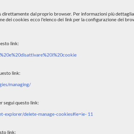
s direttamente dal proprio browser. Per informazioni più dettaglia
ione dei cookies ecco l'elenco dei link per la configurazione dei bro
sto link:

are %20e%20disattivare%20i%20cookie
esto link:

gies/managing/
r segui questo link:

net-explorer/delete-manage-cookies#ie=ie- 11
to link:
