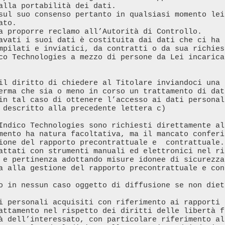
alla portabilità dei dati.

to.

mpilati e inviatici, da contratti o da sua richies
co Technologies a mezzo di persone da Lei incarica
il diritto di chiedere al Titolare inviandoci una 
erma che sia o meno in corso un trattamento di dat
in tal caso di ottenere l’accesso ai dati personal
 descritto alla precedente lettera c)

Indico Technologies sono richiesti direttamente al
mento ha natura facoltativa, ma il mancato conferi
ione del rapporto precontrattuale e  contrattuale.

attati con strumenti manuali ed elettronici nel ri
 e pertinenza adottando misure idonee di sicurezza 
a alla gestione del rapporto precontrattuale e con
o in nessun caso oggetto di diffusione se non diet
i personali acquisiti con riferimento ai rapporti 
attamento nel rispetto dei diritti delle libertà f
à dell’interessato, con particolare riferimento al