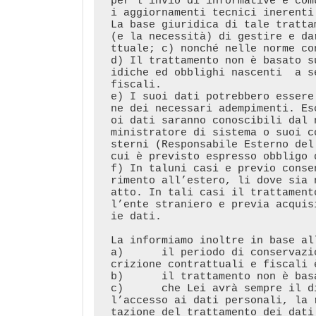
per l’invio di informative e com
i aggiornamenti tecnici inerenti
La base giuridica di tale tratta
(e la necessità) di gestire e da
ttuale; c) nonché nelle norme co
d) Il trattamento non è basato s
idiche ed obblighi nascenti  a s
fiscali.  

e) I suoi dati potrebbero essere
ne dei necessari adempimenti. Es
oi dati saranno conoscibili dal 
ministratore di sistema o suoi c
sterni (Responsabile Esterno del
cui è previsto espresso obbligo d
f) In taluni casi e previo conse
rimento all’estero, li dove sia 
atto. In tali casi il trattament
l’ente straniero e previa acquis
ie dati.

La informiamo inoltre in base al
a)	il periodo di conservazione dei dati per ragioni legate ai termini di pres
crizione contrattuali e fiscali è
b)	il trattamento non è basato su legittimi interessi del Titolare. 

c)	che Lei avrà sempre il diritto e pertanto potrà richiederci ed ottenere 
l’accesso ai dati personali, la 
tazione del trattamento dei dati