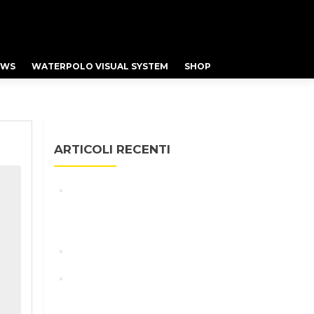
EWS
WATERPOLO VISUAL SYSTEM
SHOP
ARTICOLI RECENTI
Benefits of LED Lighting for
Swimming Pools and Sporting
Events
Swimming NEWS
I campioni del nuoto si allenano
alla velocità della luce