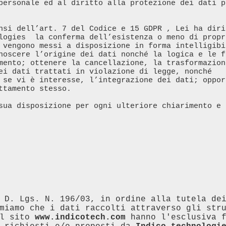
personale ed al diritto alla protezione dei dati p
nsi dell’art. 7 del Codice e 15 GDPR , Lei ha diri
logies  la conferma dell’esistenza o meno di propr
 vengono messi a disposizione in forma intelligibi
noscere l’origine dei dati nonché la logica e le f
mento; ottenere la cancellazione, la trasformazion
ei dati trattati in violazione di legge, nonché 
 se vi è interesse, l’integrazione dei dati; oppor
tamento stesso.

sua disposizione per ogni ulteriore chiarimento e 
 D. Lgs. N. 196/03, in ordine alla tutela dei
miamo che i dati raccolti attraverso gli str
l sito 
www.indicotech.com
 hanno l'esclusiva 