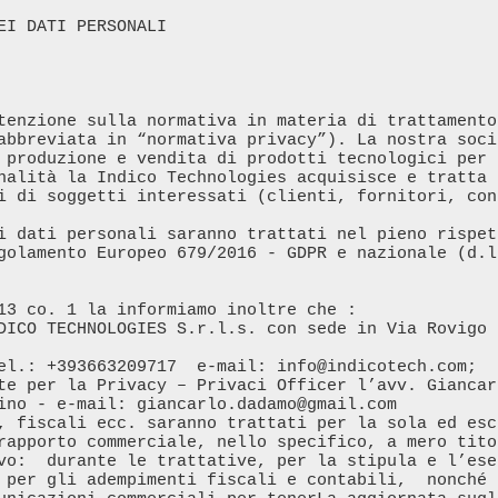
EI DATI PERSONALI 

tenzione sulla normativa in materia di trattamento 
abbreviata in “normativa privacy”). La nostra soci
 produzione e vendita di prodotti tecnologici per 
nalità la Indico Technologies acquisisce e tratta 
i di soggetti interessati (clienti, fornitori, con
i dati personali saranno trattati nel pieno rispet
golamento Europeo 679/2016 - GDPR e nazionale (d.l
13 co. 1 la informiamo inoltre che :

DICO TECHNOLOGIES S.r.l.s. con sede in Via Rovigo 
te per la Privacy – Privaci Officer l’avv. Giancar
ino - e-mail: giancarlo.dadamo@gmail.com

, fiscali ecc. saranno trattati per la sola ed esc
rapporto commerciale, nello specifico, a mero tito
vo:  durante le trattative, per la stipula e l’ese
 per gli adempimenti fiscali e contabili,  nonché 