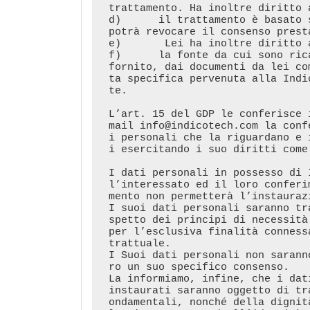
trattamento. Ha inoltre diritto 
d)	il trattamento è basato sul suo consenso pertanto in qualsiasi momento lei 
potrà revocare il consenso presta
e)	 Lei ha inoltre diritto a proporre reclamo all’Autorità di Controllo.

f)	la fonte da cui sono ricavati i suoi dati è costituita dai dati che ci ha 
fornito, dai documenti da lei co
ta specifica pervenuta alla Indi
te. 

L’art. 15 del GDP le conferisce 
mail info@indicotech.com la conf
i personali che la riguardano e 
i esercitando i suo diritti come
I dati personali in possesso di 
l’interessato ed il loro conferi
mento non permetterà l’instauraz
I suoi dati personali saranno tr
spetto dei principi di necessità
per l’esclusiva finalità conness
trattuale.

I Suoi dati personali non sarann
ro un suo specifico consenso.

La informiamo, infine, che i dat
instaurati saranno oggetto di tr
ondamentali, nonché della dignit