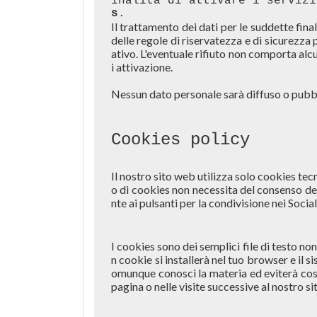
inalità di attivare i servizi
s
Il trattamento dei dati per le suddette fina
delle regole di riservatezza e di sicurezza 
ativo. L'eventuale rifiuto non comporta alcu
i attivazione.

Nessun dato personale sarà diffuso o pubb
Cookies policy
Il nostro sito web utilizza solo cookies tec
o di cookies non necessita del consenso dei
nte ai pulsanti per la condivisione nei Soci
I cookies sono dei semplici file di testo no
n cookie si installerà nel tuo browser e il s
omunque conosci la materia ed eviterà così
pagina o nelle visite successive al nostro si