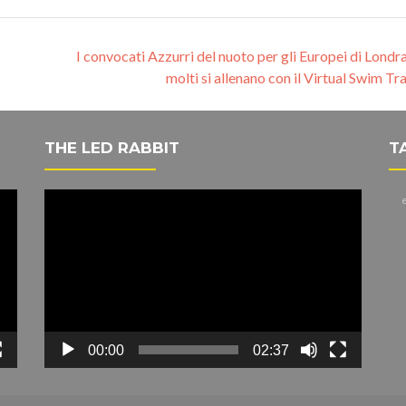
I convocati Azzurri del nuoto per gli Europei di Londr
molti si allenano con il Virtual Swim Tr
THE LED RABBIT
T
Video
e
Player
00:00
02:37