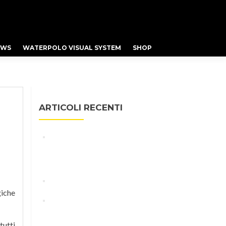
EWS
WATERPOLO VISUAL SYSTEM
SHOP
ARTICOLI RECENTI
Benefits of LED Lighting for
Swimming Pools and Sporting
Events
Swimming NEWS
giche
I campioni del nuoto si allenano
alla velocità della luce
tutti