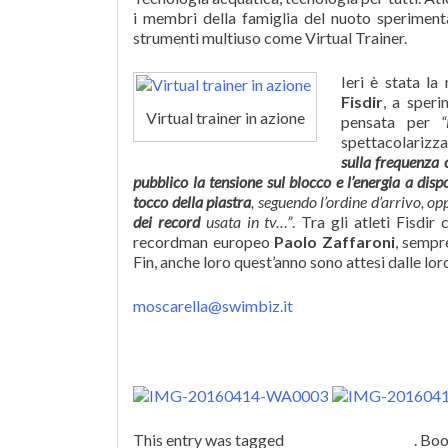
i membri della famiglia del nuoto sperimenta
strumenti multiuso come Virtual Trainer.
Ieri è stata la 
Fisdir
, a sper
Virtual trainer in azione
pensata per
spettacolarizza
sulla frequenza 
pubblico la tensione sul blocco e l’energia a disp
tocco della piastra
, seguendo l’ordine d’arrivo, op
dei record
usata in tv…”
. Tra gli atleti Fisdi
recordman europeo
Paolo Zaffaroni
, sempr
Fin, anche loro quest’anno sono attesi dalle lo
moscarella@swimbiz.it
This entry was tagged
virtual swim trainer
. Bo