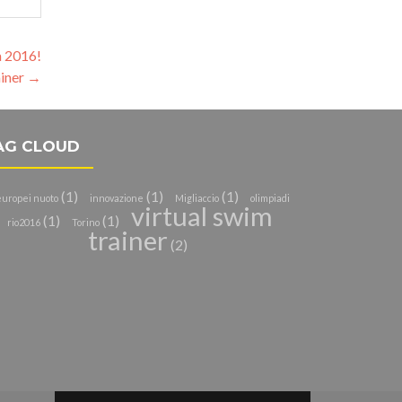
a 2016!
ainer
→
AG CLOUD
(1)
(1)
(1)
uropei nuoto
innovazione
Migliaccio
olimpiadi
virtual swim
(1)
(1)
rio2016
Torino
trainer
(2)