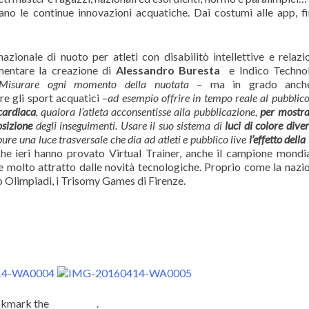
no le continue innovazioni acquatiche. Dai costumi alle app, f
nazionale di nuoto per atleti con disabilitò intellettive e relazio
imentare la creazione di
Alessandro Buresta
e Indico Technol
“Misurare ogni momento della nuotata
– ma in grado anch
re gli sport acquatici –
ad esempio
offrire in tempo reale al pubblic
cardiaca
, qualora l’atleta acconsentisse alla pubblicazione,
per mostra
osizione
degli inseguimenti. Usare il suo sistema di
luci di colore diver
pure una luce trasversale che dia ad atleti e pubblico live
l’effetto della
r che ieri hanno provato Virtual Trainer, anche il campione mondi
e molto attratto dalle novità tecnologiche. Proprio come la nazi
ro Olimpiadi, i Trisomy Games di Firenze.
okmark the
permalink
.