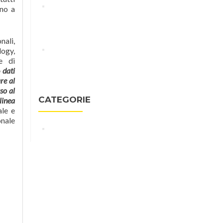
Adam Peaty: Olympic champion
ino a
on chasing rabbits not records as
Tokyo 2020 looms
nali,
linnovazione-torinese-
ogy,
e di
protagonista-alle-olimpiadi-di-
o
dati
rio-con-indico-technologies
re al
so al
CATEGORIE
 linea
ale e
onale
Virtual Swim Trainer