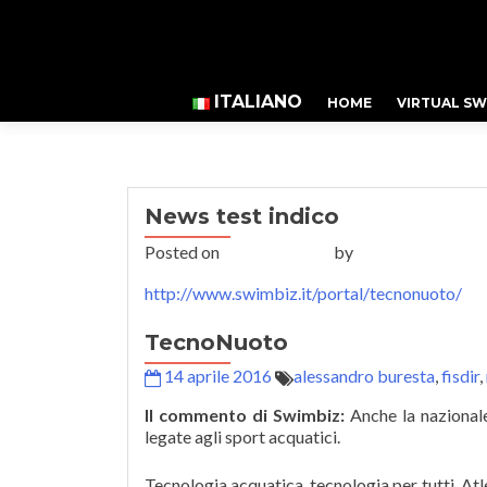
ITALIANO
HOME
VIRTUAL SW
News test indico
Posted on
1 Maggio 2016
by
alsacco38
http://www.swimbiz.it/portal/tecnonuoto/
TecnoNuoto
14 aprile 2016
alessandro buresta
,
fisdir
,
Il commento di Swimbiz:
Anche la nazionale
legate agli sport acquatici.
Tecnologia acquatica, tecnologia per tutti. Atl