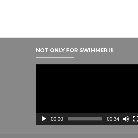
Post
navigation
NOT ONLY FOR SWIMMER !!!
Video
Player
00:00
00:34