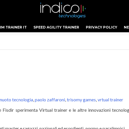
IM TRAINER IT
SPEED AGILITY TRAINER
PRIVACY POLICY
N
nuoto tecnologia
,
paolo zaffaroni
,
trisomy games
,
vrtual trainer
 Fisdir sperimenta Virtual trainer e le altre innovazioni tecnolo
eti master e ragazzi, nazionali ed esordienti, normo e paralimpici… 